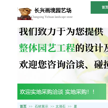
首
长兴画境园艺场
Changxing Y
ichuan landscape stone
首页
>>
石材展示
>>
太湖石
>>
夏