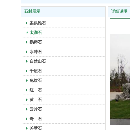
石材展示
详细说明
案供雅石
太湖石
鹅卵石
水冲石
自然山石
千层石
龟纹石
红 石
黄 石
云片石
奇 石
斧劈石