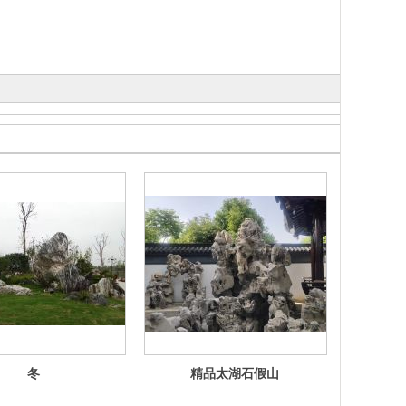
冬
精品太湖石假山