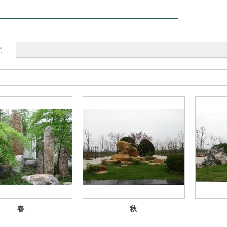
明
春
秋